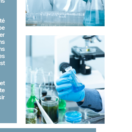
ns
té
pe
er
ns
ns
es
st
et
te
ir