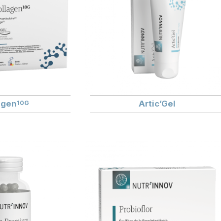
agen
Artic’Gel
10G