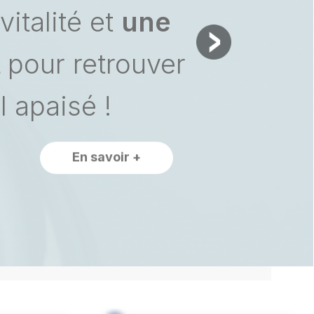
vitalité et
une
t
pour retrouver
 apaisé !
En savoir +