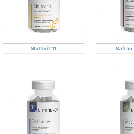
Multivit’11
Safran